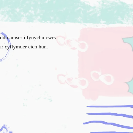
nddo amser i fynychu cwrs
r cyflymder eich hun.