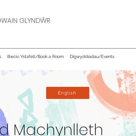
OWAIN GLYNDŴR
s
Bwcio Ystafell/Book a Room
Digwyddiadau/Events
English
ad Machynlleth