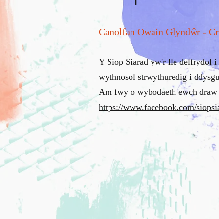
Canolfan Owain Glyndŵr - Cr
Y Siop Siarad yw'r lle delfrydol
wythnosol strwythuredig i ddysg
Am fwy o wybodaeth ewch draw i
https://www.facebook.com/siopsi