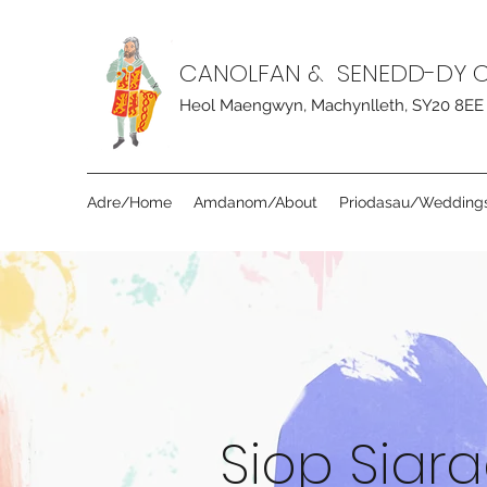
CANOLFAN & SENEDD-DY 
Heol Maengwyn, Machynlleth, SY20 8EE
Adre/Home
Amdanom/About
Priodasau/Wedding
Siop Siar