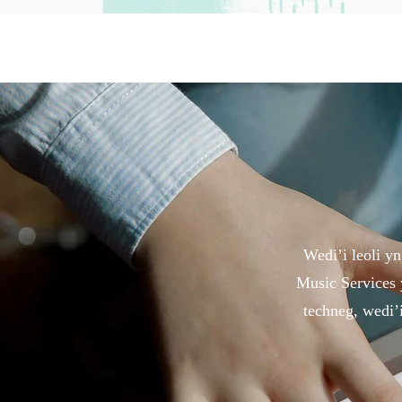
Wedi’i leoli 
Music Services 
techneg, wedi’