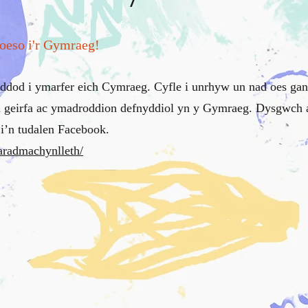
oeso i'r Gymraeg!
 i ddod i ymarfer eich Cymraeg. Cyfle i unrhyw un nad oes ga
u geirfa ac ymadroddion defnyddiol yn y Gymraeg. Dysgwch a
’n tudalen Facebook.
aradmachynlleth/