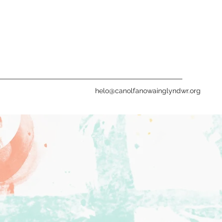
helo@canolfanowainglyndwr.org