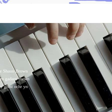
ae Shaun Brown
faen gadarn mewn
y glust ochr yn