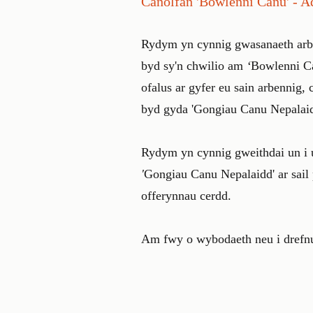
Canolfan
'Bowlenni Canu' - A
Rydym yn cynnig gwasanaeth arbe
byd sy'n chwilio am
‘
Bowlenni Ca
ofalus ar gyfer eu sain arbennig,
byd gyda 'Gongiau Canu Nepalaid
Rydym yn cynnig gweithdai un i u
'
Gongiau Canu Nepalaidd' ar sail
offerynnau cerdd.
Am fwy o wybodaeth neu i drefnu