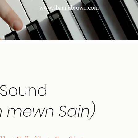
www.shaundbrown.com
n Sound
 mewn Sain)