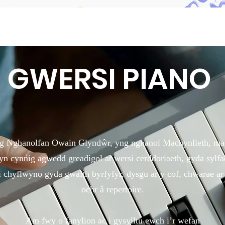
GWERSI PIANO
yng Nghanolfan Owain Glyndŵr, yng nghanol Machynlleth, m
yn cynnig agwedd greadigol at wersi cerddoriaeth, gyda syl
i chyflwyno gyda gwaith byrfyfyr, dysgu ar y cof, chwarae ar 
ochr â repertoire.
Am fwy o fanylion ac i gysylltu ewch i’r wefan