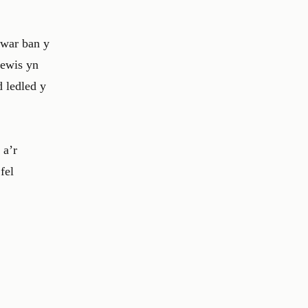
dwar ban y
dewis yn
d ledled y
 a’r
fel