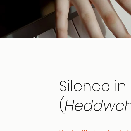
Silence i
(
Heddwch