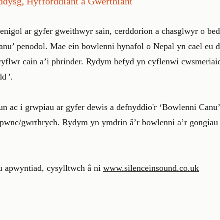
ddysg, Hyfforddiant a Gwerthiant
nigol ar gyfer gweithwyr sain, cerddorion a chasglwyr o be
nu’ penodol. Mae ein bowlenni hynafol o Nepal yn cael eu 
 cyflwr cain a’i phrinder. Rydym hefyd yn cyflenwi cwsmeriai
d '.
n ac i grwpiau ar gyfer dewis a defnyddio'r ‘Bowlenni Canu’
 pwnc/gwrthrych. Rydym yn ymdrin â’r bowlenni a’r gongiau 
 apwyntiad, cysylltwch â ni
www.silenceinsound.co.uk